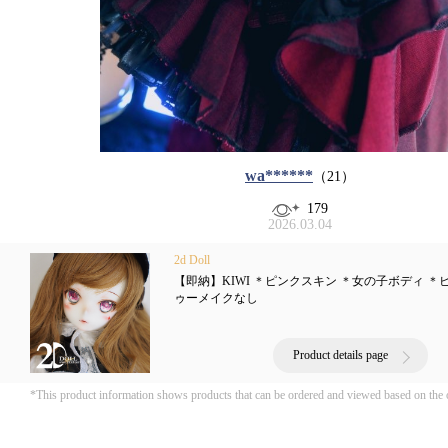
wa******
（21）
179
2026.03.04
2d Doll
【即納】KIWI ＊ピンクスキン ＊女の子ボディ ＊
ゥーメイクなし
Product details page
*This product information shows products that can be ordered and viewed based on the 