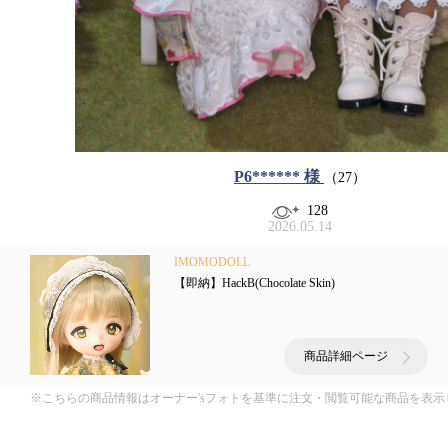
P6******
様
（27）
128
2026.05.14
IMOMODOLL
【即納】HackB(Chocolate Skin)
商品詳細ページ
※こちらの商品情報はオーナー'sフォトを基準に注文・閲覧可能な商品を表示