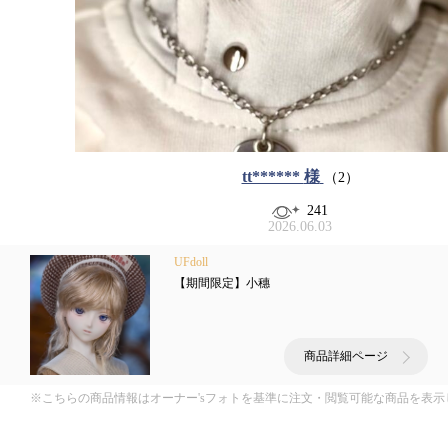
tt******
様
（2）
241
2026.06.03
UFdoll
【期間限定】小穗
商品詳細ページ
※こちらの商品情報はオーナー'sフォトを基準に注文・閲覧可能な商品を表示