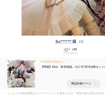
Ra******
様
（3）
140
2026.06.03
Meki咩綺-造物之心
【即納】Meki「終末祝福」ALL IN BOX(8体セ
商品詳細ページ
※こちらの商品情報はオーナー'sフォトを基準に注文・閲覧可能な商品を表示