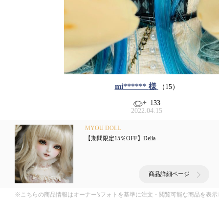
mi******
様
（15）
133
2022.04.15
MYOU DOLL
【期間限定15％OFF】Delia
商品詳細ページ
※こちらの商品情報はオーナー'sフォトを基準に注文・閲覧可能な商品を表示