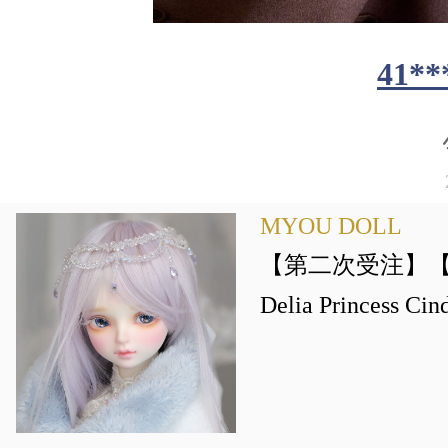
41**
MYOU DOLL
【第二次受注】【DO
Delia Princess Cind