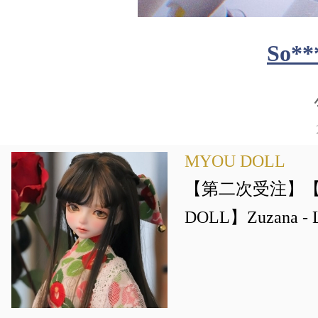
So**
MYOU DOLL
【第二次受注】【D
DOLL】Zuzana - Li