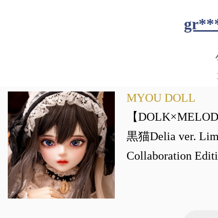
gr**
MYOU DOLL
【DOLK×MELOD
黒猫Delia ver. Limi
Collaboration Edit