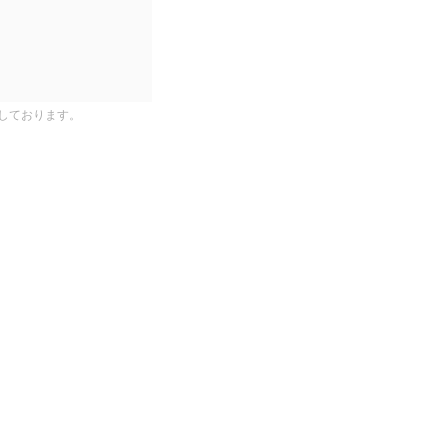
しております。