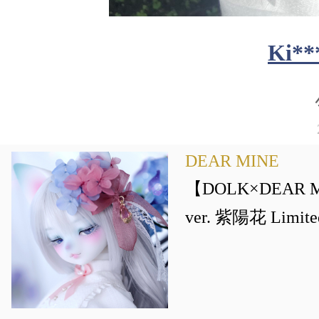
Ki**
DEAR MINE
【DOLK×DEAR MI
ver. 紫陽花 Limi