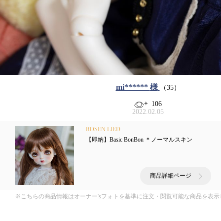
mi******
様
（35）
106
2022.02.05
ROSEN LIED
【即納】Basic BonBon ＊ノーマルスキン
商品詳細ページ
※こちらの商品情報はオーナー'sフォトを基準に注文・閲覧可能な商品を表示